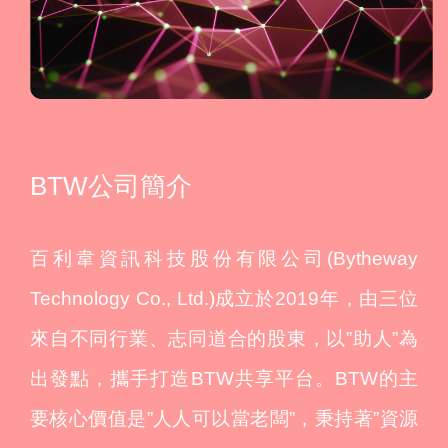
BTW公司簡介
百利韋資訊科技股份有限公司(Bytheway
Technology Co., Ltd.)成立於2019年，由三位
來自不同行業、志同道合的股東，以”助人”為
出發點，攜手打造BTW共享平台。BTW的主
要核心價值是”人人可以當老闆”，秉持著”資源